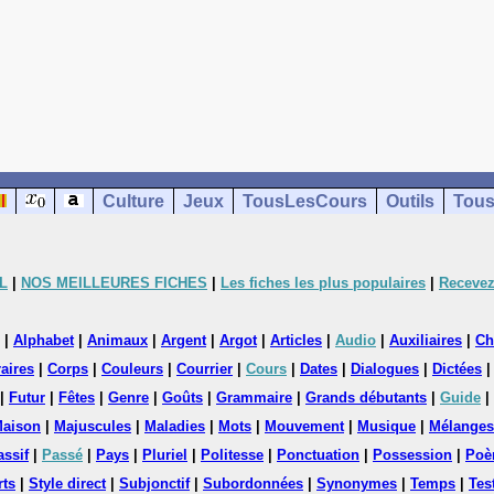
Culture
Jeux
TousLesCours
Outils
Tous
L
|
NOS MEILLEURES FICHES
|
Les fiches les plus populaires
|
Recevez
|
Alphabet
|
Animaux
|
Argent
|
Argot
|
Articles
|
Audio
|
Auxiliaires
|
Ch
aires
|
Corps
|
Couleurs
|
Courrier
|
Cours
|
Dates
|
Dialogues
|
Dictées
|
Futur
|
Fêtes
|
Genre
|
Goûts
|
Grammaire
|
Grands débutants
|
Guide
|
aison
|
Majuscules
|
Maladies
|
Mots
|
Mouvement
|
Musique
|
Mélanges
assif
|
Passé
|
Pays
|
Pluriel
|
Politesse
|
Ponctuation
|
Possession
|
Poè
rts
|
Style direct
|
Subjonctif
|
Subordonnées
|
Synonymes
|
Temps
|
Tes