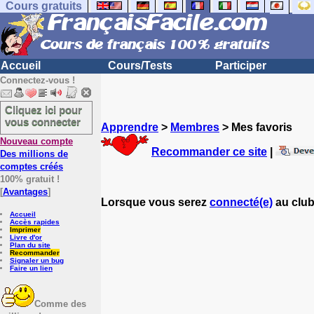
Cours gratuits
Accueil
Cours/Tests
Participer
Connectez-vous !
Cliquez ici pour
vous connecter
Apprendre
>
Membres
> Mes favoris
Nouveau compte
Recommander ce site
|
Des millions de
comptes créés
100% gratuit !
[
Avantages
]
Lorsque vous serez
connecté(e)
au club
Accueil
Accès rapides
Imprimer
Livre d'or
Plan du site
Recommander
Signaler un bug
Faire un lien
Comme des