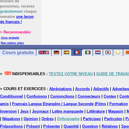
milliers de
personnes, recevez
gratuitement
chaque
semaine
une leçon
de français !
> Recommandés:
-
Jeux gratuits
-
Nos autres sites
Cours gratuits
>
INDISPENSABLES :
TESTEZ VOTRE NIVEAU
|
GUIDE DE TRAVAI
> COURS ET EXERCICES :
Abréviations
|
Accords
|
Adjectifs
|
Adverbes
Conditionnel
|
Confusions
|
Conjonctions
|
Connecteurs
|
Contes
|
Contr
amis
|
Français Langue Etrangère / Langue Seconde
|
Films
|
Formation
Inversion
|
Jeux
|
Journaux
|
Lettre manquante
|
Littérature
|
Magasin
|
M
|
Négations
|
Opinion
|
Ordres
|
Orthographe
|
Participes
|
Particules
|
P
Prépositions
|
Présent
|
Présenter
|
Quantité
|
Question
|
Relatives
|
Spo