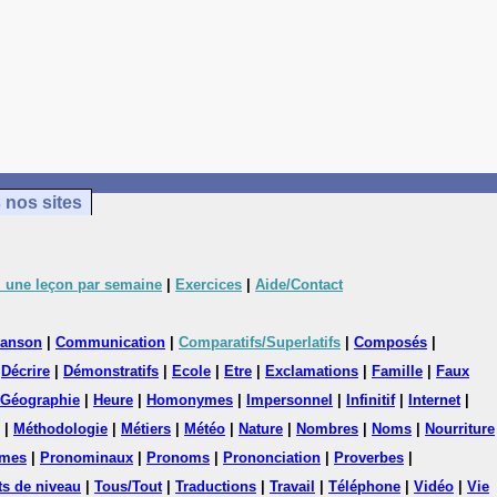
 nos sites
 une leçon par semaine
|
Exercices
|
Aide/Contact
anson
|
Communication
|
Comparatifs/Superlatifs
|
Composés
|
|
Décrire
|
Démonstratifs
|
Ecole
|
Etre
|
Exclamations
|
Famille
|
Faux
Géographie
|
Heure
|
Homonymes
|
Impersonnel
|
Infinitif
|
Internet
|
|
Méthodologie
|
Métiers
|
Météo
|
Nature
|
Nombres
|
Noms
|
Nourriture
mes
|
Pronominaux
|
Pronoms
|
Prononciation
|
Proverbes
|
ts de niveau
|
Tous/Tout
|
Traductions
|
Travail
|
Téléphone
|
Vidéo
|
Vie