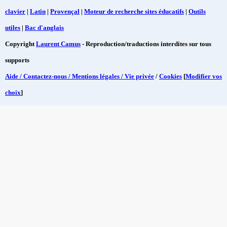
clavier
|
Latin
|
Provençal
|
Moteur de recherche sites éducatifs
|
Outils
utiles
|
Bac d'anglais
Copyright
Laurent Camus
- Reproduction/traductions interdites sur tous
supports
Aide / Contactez-nous / Mentions légales / Vie privée
/
Cookies
[
Modifier vos
choix
]