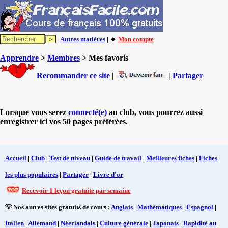
Autres matières
| 🔸
Mon compte
Apprendre
>
Membres
> Mes favoris
Recommander ce site
|
|
Partager
Lorsque vous serez
connecté(e)
au club, vous pourrez aussi
enregistrer ici vos 50 pages préférées.
Accueil
|
Club
|
Test de niveau
|
Guide de travail
|
Meilleures fiches
|
Fiches
les plus populaires
|
Partager
|
Livre d'or
Recevoir 1 leçon gratuite par semaine
💡 Nos autres sites gratuits de cours :
Anglais
|
Mathématiques
|
Espagnol
|
Italien
|
Allemand
|
Néerlandais
|
Culture générale
|
Japonais
|
Rapidité au