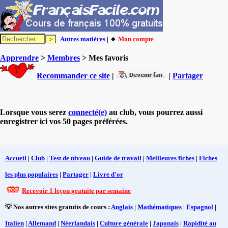
Autres matières
| 🔸
Mon compte
Apprendre
>
Membres
> Mes favoris
Recommander ce site
|
|
Partager
Lorsque vous serez
connecté(e)
au club, vous pourrez aussi
enregistrer ici vos 50 pages préférées.
Accueil
|
Club
|
Test de niveau
|
Guide de travail
|
Meilleures fiches
|
Fiches
les plus populaires
|
Partager
|
Livre d'or
Recevoir 1 leçon gratuite par semaine
💡 Nos autres sites gratuits de cours :
Anglais
|
Mathématiques
|
Espagnol
|
Italien
|
Allemand
|
Néerlandais
|
Culture générale
|
Japonais
|
Rapidité au