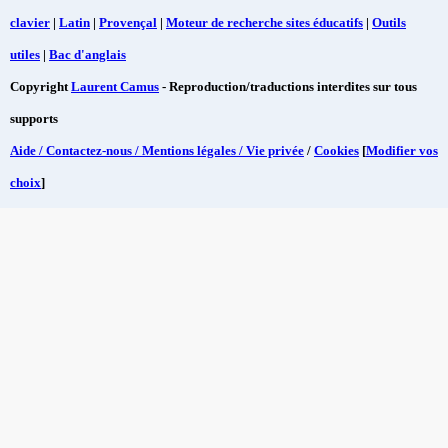
clavier
|
Latin
|
Provençal
|
Moteur de recherche sites éducatifs
|
Outils
utiles
|
Bac d'anglais
Copyright
Laurent Camus
- Reproduction/traductions interdites sur tous
supports
Aide / Contactez-nous / Mentions légales / Vie privée
/
Cookies
[
Modifier vos
choix
]