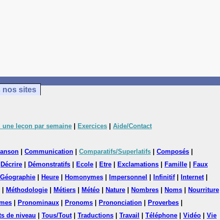
 nos sites
 une leçon par semaine
|
Exercices
|
Aide/Contact
anson
|
Communication
|
Comparatifs/Superlatifs
|
Composés
|
|
Décrire
|
Démonstratifs
|
Ecole
|
Etre
|
Exclamations
|
Famille
|
Faux
Géographie
|
Heure
|
Homonymes
|
Impersonnel
|
Infinitif
|
Internet
|
|
Méthodologie
|
Métiers
|
Météo
|
Nature
|
Nombres
|
Noms
|
Nourriture
mes
|
Pronominaux
|
Pronoms
|
Prononciation
|
Proverbes
|
ts de niveau
|
Tous/Tout
|
Traductions
|
Travail
|
Téléphone
|
Vidéo
|
Vie