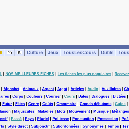
Culture
Jeux
TousLesCours
Outils
Tous
L
|
NOS MEILLEURES FICHES
|
Les fiches les plus populaires
|
Recevez
|
Alphabet
|
Animaux
|
Argent
|
Argot
|
Articles
|
Audio
|
Auxiliaires
|
Ch
aires
|
Corps
|
Couleurs
|
Courrier
|
Cours
|
Dates
|
Dialogues
|
Dictées
|
Futur
|
Fêtes
|
Genre
|
Goûts
|
Grammaire
|
Grands débutants
|
Guide
|
aison
|
Majuscules
|
Maladies
|
Mots
|
Mouvement
|
Musique
|
Mélanges
assif
|
Passé
|
Pays
|
Pluriel
|
Politesse
|
Ponctuation
|
Possession
|
Poè
rts
|
Style direct
|
Subjonctif
|
Subordonnées
|
Synonymes
|
Temps
|
Tes