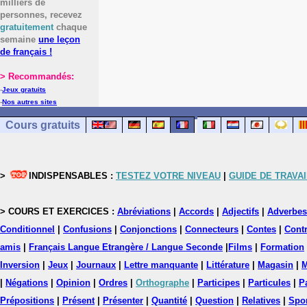
milliers de
personnes, recevez
gratuitement
chaque
semaine
une leçon
de français !
> Recommandés:
-
Jeux gratuits
-
Nos autres sites
Cours gratuits
>
INDISPENSABLES :
TESTEZ VOTRE NIVEAU
|
GUIDE DE TRAVAI
> COURS ET EXERCICES :
Abréviations
|
Accords
|
Adjectifs
|
Adverbes
Conditionnel
|
Confusions
|
Conjonctions
|
Connecteurs
|
Contes
|
Contr
amis
|
Français Langue Etrangère / Langue Seconde
|
Films
|
Formation
Inversion
|
Jeux
|
Journaux
|
Lettre manquante
|
Littérature
|
Magasin
|
M
|
Négations
|
Opinion
|
Ordres
|
Orthographe
|
Participes
|
Particules
|
P
Prépositions
|
Présent
|
Présenter
|
Quantité
|
Question
|
Relatives
|
Spo