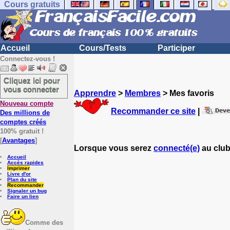
Cours gratuits
Accueil
Cours/Tests
Participer
Connectez-vous !
Cliquez ici pour
vous connecter
Apprendre
>
Membres
> Mes favoris
Nouveau compte
Recommander ce site
|
Des millions de
comptes créés
100% gratuit !
[
Avantages
]
Lorsque vous serez
connecté(e)
au club
Accueil
Accès rapides
Imprimer
Livre d'or
Plan du site
Recommander
Signaler un bug
Faire un lien
Comme des