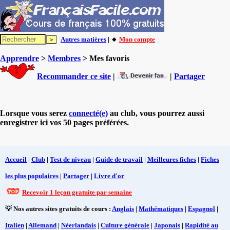
Autres matières
| 🔸
Mon compte
Apprendre
>
Membres
> Mes favoris
Recommander ce site
|
|
Partager
Lorsque vous serez
connecté(e)
au club, vous pourrez aussi
enregistrer ici vos 50 pages préférées.
Accueil
|
Club
|
Test de niveau
|
Guide de travail
|
Meilleures fiches
|
Fiches
les plus populaires
|
Partager
|
Livre d'or
Recevoir 1 leçon gratuite par semaine
💡 Nos autres sites gratuits de cours :
Anglais
|
Mathématiques
|
Espagnol
|
Italien
|
Allemand
|
Néerlandais
|
Culture générale
|
Japonais
|
Rapidité au