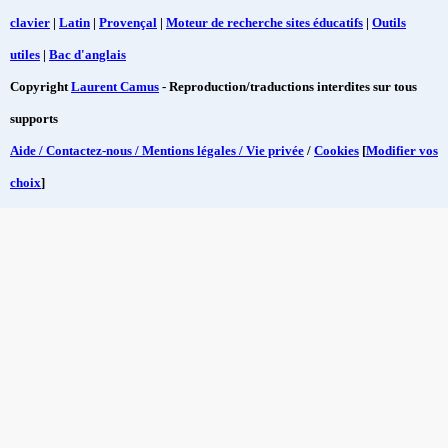
clavier
|
Latin
|
Provençal
|
Moteur de recherche sites éducatifs
|
Outils
utiles
|
Bac d'anglais
Copyright
Laurent Camus
- Reproduction/traductions interdites sur tous
supports
Aide / Contactez-nous / Mentions légales / Vie privée
/
Cookies
[
Modifier vos
choix
]