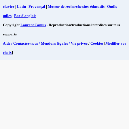
clavier
|
Latin
|
Provençal
|
Moteur de recherche sites éducatifs
|
Outils
utiles
|
Bac d'anglais
Copyright
Laurent Camus
- Reproduction/traductions interdites sur tous
supports
Aide / Contactez-nous / Mentions légales / Vie privée
/
Cookies
[
Modifier vos
choix
]