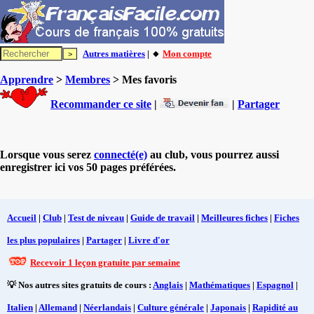
Autres matières
| 🔸
Mon compte
Apprendre
>
Membres
> Mes favoris
Recommander ce site
|
|
Partager
Lorsque vous serez
connecté(e)
au club, vous pourrez aussi
enregistrer ici vos 50 pages préférées.
Accueil
|
Club
|
Test de niveau
|
Guide de travail
|
Meilleures fiches
|
Fiches
les plus populaires
|
Partager
|
Livre d'or
Recevoir 1 leçon gratuite par semaine
💡 Nos autres sites gratuits de cours :
Anglais
|
Mathématiques
|
Espagnol
|
Italien
|
Allemand
|
Néerlandais
|
Culture générale
|
Japonais
|
Rapidité au