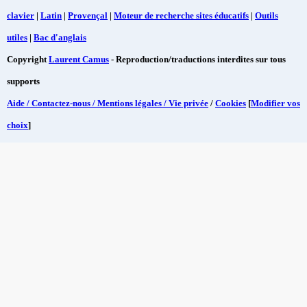
clavier
|
Latin
|
Provençal
|
Moteur de recherche sites éducatifs
|
Outils
utiles
|
Bac d'anglais
Copyright
Laurent Camus
- Reproduction/traductions interdites sur tous
supports
Aide / Contactez-nous / Mentions légales / Vie privée
/
Cookies
[
Modifier vos
choix
]