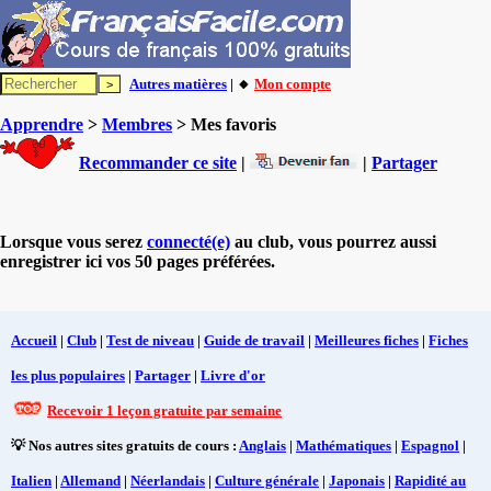
Autres matières
| 🔸
Mon compte
Apprendre
>
Membres
> Mes favoris
Recommander ce site
|
|
Partager
Lorsque vous serez
connecté(e)
au club, vous pourrez aussi
enregistrer ici vos 50 pages préférées.
Accueil
|
Club
|
Test de niveau
|
Guide de travail
|
Meilleures fiches
|
Fiches
les plus populaires
|
Partager
|
Livre d'or
Recevoir 1 leçon gratuite par semaine
💡 Nos autres sites gratuits de cours :
Anglais
|
Mathématiques
|
Espagnol
|
Italien
|
Allemand
|
Néerlandais
|
Culture générale
|
Japonais
|
Rapidité au