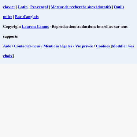
clavier
|
Latin
|
Provençal
|
Moteur de recherche sites éducatifs
|
Outils
utiles
|
Bac d'anglais
Copyright
Laurent Camus
- Reproduction/traductions interdites sur tous
supports
Aide / Contactez-nous / Mentions légales / Vie privée
/
Cookies
[
Modifier vos
choix
]