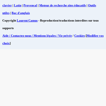
clavier
|
Latin
|
Provençal
|
Moteur de recherche sites éducatifs
|
Outils
utiles
|
Bac d'anglais
Copyright
Laurent Camus
- Reproduction/traductions interdites sur tous
supports
Aide / Contactez-nous / Mentions légales / Vie privée
/
Cookies
[
Modifier vos
choix
]