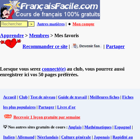
Autres matières
| 🔸
Mon compte
Apprendre
>
Membres
> Mes favoris
Recommander ce site
|
|
Partager
Lorsque vous serez
connecté(e)
au club, vous pourrez aussi
enregistrer ici vos 50 pages préférées.
Accueil
|
Club
|
Test de niveau
|
Guide de travail
|
Meilleures fiches
|
Fiches
les plus populaires
|
Partager
|
Livre d'or
Recevoir 1 leçon gratuite par semaine
💡 Nos autres sites gratuits de cours :
Anglais
|
Mathématiques
|
Espagnol
|
Italien
|
Allemand
|
Néerlandais
|
Culture générale
|
Japonais
|
Rapidité au