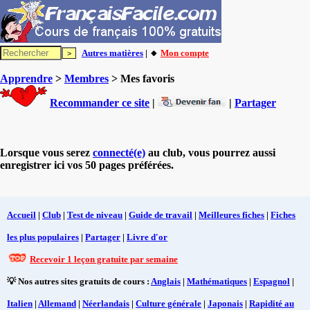
Autres matières
| 🔸
Mon compte
Apprendre
>
Membres
> Mes favoris
Recommander ce site
|
|
Partager
Lorsque vous serez
connecté(e)
au club, vous pourrez aussi
enregistrer ici vos 50 pages préférées.
Accueil
|
Club
|
Test de niveau
|
Guide de travail
|
Meilleures fiches
|
Fiches
les plus populaires
|
Partager
|
Livre d'or
Recevoir 1 leçon gratuite par semaine
💡 Nos autres sites gratuits de cours :
Anglais
|
Mathématiques
|
Espagnol
|
Italien
|
Allemand
|
Néerlandais
|
Culture générale
|
Japonais
|
Rapidité au