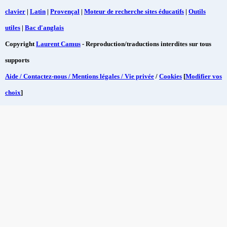
clavier
|
Latin
|
Provençal
|
Moteur de recherche sites éducatifs
|
Outils
utiles
|
Bac d'anglais
Copyright
Laurent Camus
- Reproduction/traductions interdites sur tous
supports
Aide / Contactez-nous / Mentions légales / Vie privée
/
Cookies
[
Modifier vos
choix
]