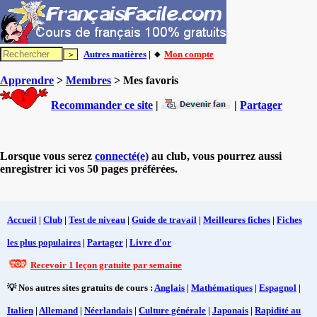
Autres matières
| 🔸
Mon compte
Apprendre
>
Membres
> Mes favoris
Recommander ce site
|
|
Partager
Lorsque vous serez
connecté(e)
au club, vous pourrez aussi
enregistrer ici vos 50 pages préférées.
Accueil
|
Club
|
Test de niveau
|
Guide de travail
|
Meilleures fiches
|
Fiches
les plus populaires
|
Partager
|
Livre d'or
Recevoir 1 leçon gratuite par semaine
💡 Nos autres sites gratuits de cours :
Anglais
|
Mathématiques
|
Espagnol
|
Italien
|
Allemand
|
Néerlandais
|
Culture générale
|
Japonais
|
Rapidité au