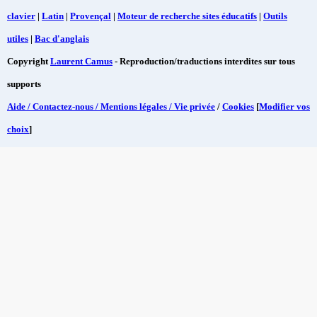
clavier
|
Latin
|
Provençal
|
Moteur de recherche sites éducatifs
|
Outils
utiles
|
Bac d'anglais
Copyright
Laurent Camus
- Reproduction/traductions interdites sur tous
supports
Aide / Contactez-nous / Mentions légales / Vie privée
/
Cookies
[
Modifier vos
choix
]