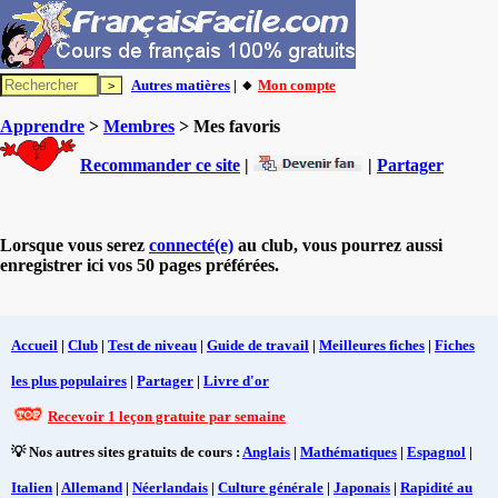
Autres matières
| 🔸
Mon compte
Apprendre
>
Membres
> Mes favoris
Recommander ce site
|
|
Partager
Lorsque vous serez
connecté(e)
au club, vous pourrez aussi
enregistrer ici vos 50 pages préférées.
Accueil
|
Club
|
Test de niveau
|
Guide de travail
|
Meilleures fiches
|
Fiches
les plus populaires
|
Partager
|
Livre d'or
Recevoir 1 leçon gratuite par semaine
💡 Nos autres sites gratuits de cours :
Anglais
|
Mathématiques
|
Espagnol
|
Italien
|
Allemand
|
Néerlandais
|
Culture générale
|
Japonais
|
Rapidité au