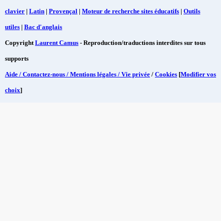
clavier
|
Latin
|
Provençal
|
Moteur de recherche sites éducatifs
|
Outils
utiles
|
Bac d'anglais
Copyright
Laurent Camus
- Reproduction/traductions interdites sur tous
supports
Aide / Contactez-nous / Mentions légales / Vie privée
/
Cookies
[
Modifier vos
choix
]