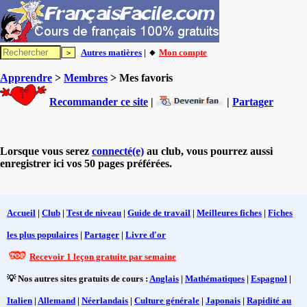
Autres matières
| 🔸
Mon compte
Apprendre
>
Membres
> Mes favoris
Recommander ce site
|
|
Partager
Lorsque vous serez
connecté(e)
au club, vous pourrez aussi
enregistrer ici vos 50 pages préférées.
Accueil
|
Club
|
Test de niveau
|
Guide de travail
|
Meilleures fiches
|
Fiches
les plus populaires
|
Partager
|
Livre d'or
Recevoir 1 leçon gratuite par semaine
💡 Nos autres sites gratuits de cours :
Anglais
|
Mathématiques
|
Espagnol
|
Italien
|
Allemand
|
Néerlandais
|
Culture générale
|
Japonais
|
Rapidité au