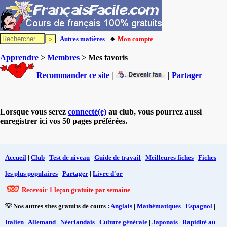
Autres matières
| 🔸
Mon compte
Apprendre
>
Membres
> Mes favoris
Recommander ce site
|
|
Partager
Lorsque vous serez
connecté(e)
au club, vous pourrez aussi
enregistrer ici vos 50 pages préférées.
Accueil
|
Club
|
Test de niveau
|
Guide de travail
|
Meilleures fiches
|
Fiches
les plus populaires
|
Partager
|
Livre d'or
Recevoir 1 leçon gratuite par semaine
💡 Nos autres sites gratuits de cours :
Anglais
|
Mathématiques
|
Espagnol
|
Italien
|
Allemand
|
Néerlandais
|
Culture générale
|
Japonais
|
Rapidité au