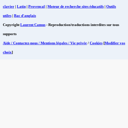
clavier
|
Latin
|
Provençal
|
Moteur de recherche sites éducatifs
|
Outils
utiles
|
Bac d'anglais
Copyright
Laurent Camus
- Reproduction/traductions interdites sur tous
supports
Aide / Contactez-nous / Mentions légales / Vie privée
/
Cookies
[
Modifier vos
choix
]