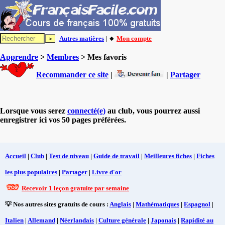
Autres matières
| 🔸
Mon compte
Apprendre
>
Membres
> Mes favoris
Recommander ce site
|
|
Partager
Lorsque vous serez
connecté(e)
au club, vous pourrez aussi
enregistrer ici vos 50 pages préférées.
Accueil
|
Club
|
Test de niveau
|
Guide de travail
|
Meilleures fiches
|
Fiches
les plus populaires
|
Partager
|
Livre d'or
Recevoir 1 leçon gratuite par semaine
💡 Nos autres sites gratuits de cours :
Anglais
|
Mathématiques
|
Espagnol
|
Italien
|
Allemand
|
Néerlandais
|
Culture générale
|
Japonais
|
Rapidité au