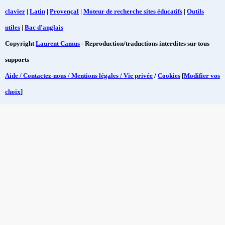
clavier
|
Latin
|
Provençal
|
Moteur de recherche sites éducatifs
|
Outils
utiles
|
Bac d'anglais
Copyright
Laurent Camus
- Reproduction/traductions interdites sur tous
supports
Aide / Contactez-nous / Mentions légales / Vie privée
/
Cookies
[
Modifier vos
choix
]