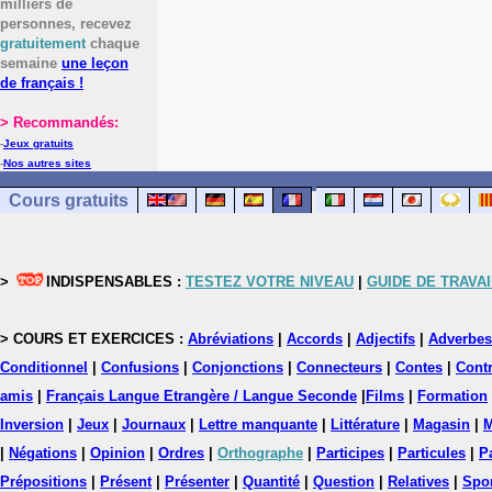
milliers de
personnes, recevez
gratuitement
chaque
semaine
une leçon
de français !
> Recommandés:
-
Jeux gratuits
-
Nos autres sites
Cours gratuits
>
INDISPENSABLES :
TESTEZ VOTRE NIVEAU
|
GUIDE DE TRAVAI
> COURS ET EXERCICES :
Abréviations
|
Accords
|
Adjectifs
|
Adverbes
Conditionnel
|
Confusions
|
Conjonctions
|
Connecteurs
|
Contes
|
Contr
amis
|
Français Langue Etrangère / Langue Seconde
|
Films
|
Formation
Inversion
|
Jeux
|
Journaux
|
Lettre manquante
|
Littérature
|
Magasin
|
M
|
Négations
|
Opinion
|
Ordres
|
Orthographe
|
Participes
|
Particules
|
P
Prépositions
|
Présent
|
Présenter
|
Quantité
|
Question
|
Relatives
|
Spo