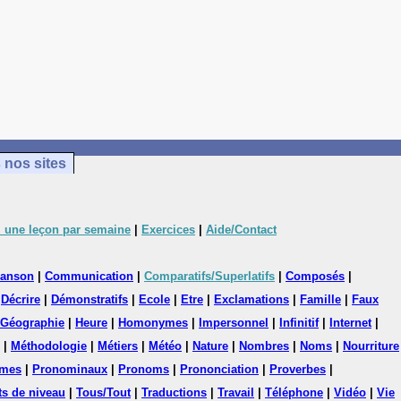
 nos sites
 une leçon par semaine
|
Exercices
|
Aide/Contact
anson
|
Communication
|
Comparatifs/Superlatifs
|
Composés
|
|
Décrire
|
Démonstratifs
|
Ecole
|
Etre
|
Exclamations
|
Famille
|
Faux
Géographie
|
Heure
|
Homonymes
|
Impersonnel
|
Infinitif
|
Internet
|
|
Méthodologie
|
Métiers
|
Météo
|
Nature
|
Nombres
|
Noms
|
Nourriture
mes
|
Pronominaux
|
Pronoms
|
Prononciation
|
Proverbes
|
ts de niveau
|
Tous/Tout
|
Traductions
|
Travail
|
Téléphone
|
Vidéo
|
Vie