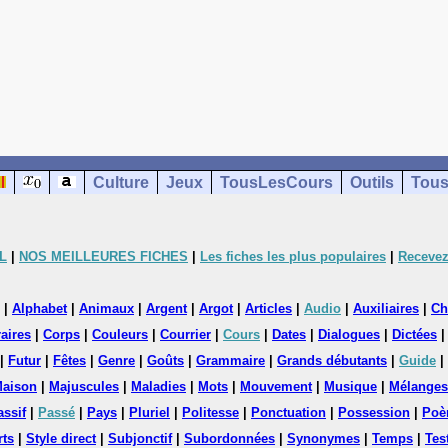
Culture
Jeux
TousLesCours
Outils
Tous
L
|
NOS MEILLEURES FICHES
|
Les fiches les plus populaires
|
Recevez
|
Alphabet
|
Animaux
|
Argent
|
Argot
|
Articles
|
Audio
|
Auxiliaires
|
Ch
aires
|
Corps
|
Couleurs
|
Courrier
|
Cours
|
Dates
|
Dialogues
|
Dictées
|
Futur
|
Fêtes
|
Genre
|
Goûts
|
Grammaire
|
Grands débutants
|
Guide
|
aison
|
Majuscules
|
Maladies
|
Mots
|
Mouvement
|
Musique
|
Mélanges
assif
|
Passé
|
Pays
|
Pluriel
|
Politesse
|
Ponctuation
|
Possession
|
Poè
rts
|
Style direct
|
Subjonctif
|
Subordonnées
|
Synonymes
|
Temps
|
Tes