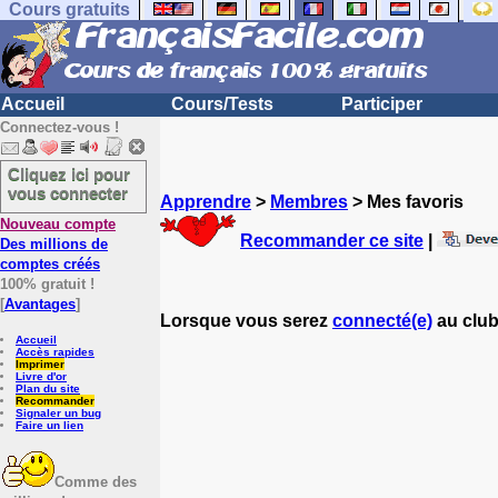
Cours gratuits
Accueil
Cours/Tests
Participer
Connectez-vous !
Cliquez ici pour
vous connecter
Apprendre
>
Membres
> Mes favoris
Nouveau compte
Recommander ce site
|
Des millions de
comptes créés
100% gratuit !
[
Avantages
]
Lorsque vous serez
connecté(e)
au club
Accueil
Accès rapides
Imprimer
Livre d'or
Plan du site
Recommander
Signaler un bug
Faire un lien
Comme des