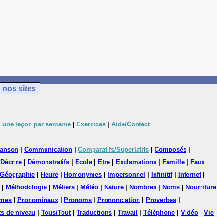
 nos sites
 une leçon par semaine
|
Exercices
|
Aide/Contact
anson
|
Communication
|
Comparatifs/Superlatifs
|
Composés
|
|
Décrire
|
Démonstratifs
|
Ecole
|
Etre
|
Exclamations
|
Famille
|
Faux
Géographie
|
Heure
|
Homonymes
|
Impersonnel
|
Infinitif
|
Internet
|
|
Méthodologie
|
Métiers
|
Météo
|
Nature
|
Nombres
|
Noms
|
Nourriture
mes
|
Pronominaux
|
Pronoms
|
Prononciation
|
Proverbes
|
ts de niveau
|
Tous/Tout
|
Traductions
|
Travail
|
Téléphone
|
Vidéo
|
Vie