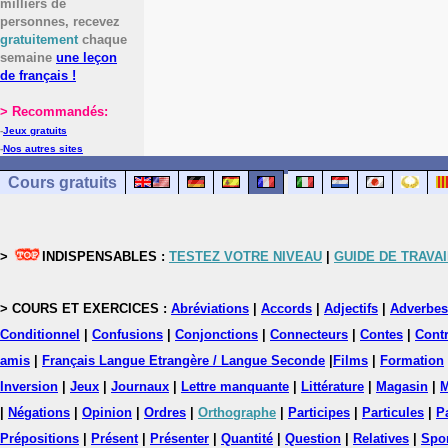
milliers de
personnes, recevez
gratuitement
chaque
semaine
une leçon
de français !
> Recommandés:
-
Jeux gratuits
-
Nos autres sites
Cours gratuits
>
INDISPENSABLES :
TESTEZ VOTRE NIVEAU
|
GUIDE DE TRAVAI
> COURS ET EXERCICES :
Abréviations
|
Accords
|
Adjectifs
|
Adverbes
Conditionnel
|
Confusions
|
Conjonctions
|
Connecteurs
|
Contes
|
Contr
amis
|
Français Langue Etrangère / Langue Seconde
|
Films
|
Formation
Inversion
|
Jeux
|
Journaux
|
Lettre manquante
|
Littérature
|
Magasin
|
M
|
Négations
|
Opinion
|
Ordres
|
Orthographe
|
Participes
|
Particules
|
P
Prépositions
|
Présent
|
Présenter
|
Quantité
|
Question
|
Relatives
|
Spo