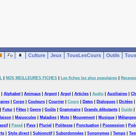
Culture
Jeux
TousLesCours
Outils
Tous
L
|
NOS MEILLEURES FICHES
|
Les fiches les plus populaires
|
Recevez
|
Alphabet
|
Animaux
|
Argent
|
Argot
|
Articles
|
Audio
|
Auxiliaires
|
Ch
aires
|
Corps
|
Couleurs
|
Courrier
|
Cours
|
Dates
|
Dialogues
|
Dictées
|
Futur
|
Fêtes
|
Genre
|
Goûts
|
Grammaire
|
Grands débutants
|
Guide
|
aison
|
Majuscules
|
Maladies
|
Mots
|
Mouvement
|
Musique
|
Mélanges
assif
|
Passé
|
Pays
|
Pluriel
|
Politesse
|
Ponctuation
|
Possession
|
Poè
rts
|
Style direct
|
Subjonctif
|
Subordonnées
|
Synonymes
|
Temps
|
Tes