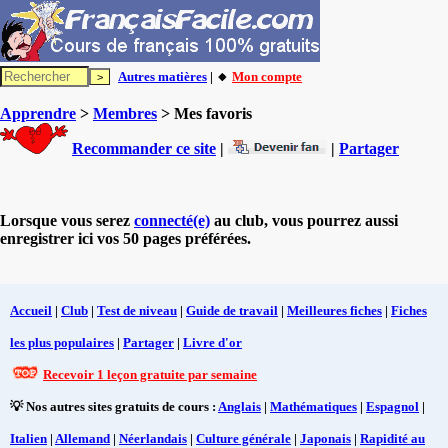
Autres matières
| 🔸
Mon compte
Apprendre
>
Membres
> Mes favoris
Recommander ce site
|
|
Partager
Lorsque vous serez
connecté(e)
au club, vous pourrez aussi
enregistrer ici vos 50 pages préférées.
Accueil
|
Club
|
Test de niveau
|
Guide de travail
|
Meilleures fiches
|
Fiches
les plus populaires
|
Partager
|
Livre d'or
Recevoir 1 leçon gratuite par semaine
💡 Nos autres sites gratuits de cours :
Anglais
|
Mathématiques
|
Espagnol
|
Italien
|
Allemand
|
Néerlandais
|
Culture générale
|
Japonais
|
Rapidité au