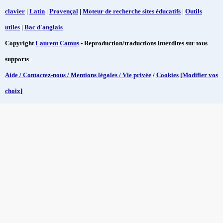
clavier
|
Latin
|
Provençal
|
Moteur de recherche sites éducatifs
|
Outils
utiles
|
Bac d'anglais
Copyright
Laurent Camus
- Reproduction/traductions interdites sur tous
supports
Aide / Contactez-nous / Mentions légales / Vie privée
/
Cookies
[
Modifier vos
choix
]