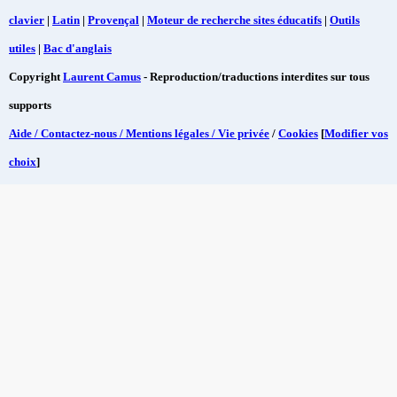
clavier
|
Latin
|
Provençal
|
Moteur de recherche sites éducatifs
|
Outils
utiles
|
Bac d'anglais
Copyright
Laurent Camus
- Reproduction/traductions interdites sur tous
supports
Aide / Contactez-nous / Mentions légales / Vie privée
/
Cookies
[
Modifier vos
choix
]