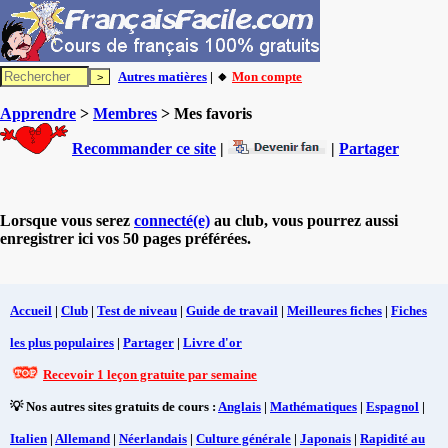
Autres matières
| 🔸
Mon compte
Apprendre
>
Membres
> Mes favoris
Recommander ce site
|
|
Partager
Lorsque vous serez
connecté(e)
au club, vous pourrez aussi
enregistrer ici vos 50 pages préférées.
Accueil
|
Club
|
Test de niveau
|
Guide de travail
|
Meilleures fiches
|
Fiches
les plus populaires
|
Partager
|
Livre d'or
Recevoir 1 leçon gratuite par semaine
💡 Nos autres sites gratuits de cours :
Anglais
|
Mathématiques
|
Espagnol
|
Italien
|
Allemand
|
Néerlandais
|
Culture générale
|
Japonais
|
Rapidité au