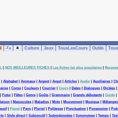
Culture
Jeux
TousLesCours
Outils
Tous
L
|
NOS MEILLEURES FICHES
|
Les fiches les plus populaires
|
Recevez
|
Alphabet
|
Animaux
|
Argent
|
Argot
|
Articles
|
Audio
|
Auxiliaires
|
Ch
aires
|
Corps
|
Couleurs
|
Courrier
|
Cours
|
Dates
|
Dialogues
|
Dictées
|
Futur
|
Fêtes
|
Genre
|
Goûts
|
Grammaire
|
Grands débutants
|
Guide
|
aison
|
Majuscules
|
Maladies
|
Mots
|
Mouvement
|
Musique
|
Mélanges
assif
|
Passé
|
Pays
|
Pluriel
|
Politesse
|
Ponctuation
|
Possession
|
Poè
rts
|
Style direct
|
Subjonctif
|
Subordonnées
|
Synonymes
|
Temps
|
Tes