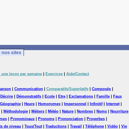
 nos sites
 une leçon par semaine
|
Exercices
|
Aide/Contact
anson
|
Communication
|
Comparatifs/Superlatifs
|
Composés
|
|
Décrire
|
Démonstratifs
|
Ecole
|
Etre
|
Exclamations
|
Famille
|
Faux
Géographie
|
Heure
|
Homonymes
|
Impersonnel
|
Infinitif
|
Internet
|
|
Méthodologie
|
Métiers
|
Météo
|
Nature
|
Nombres
|
Noms
|
Nourriture
mes
|
Pronominaux
|
Pronoms
|
Prononciation
|
Proverbes
|
ts de niveau
|
Tous/Tout
|
Traductions
|
Travail
|
Téléphone
|
Vidéo
|
Vie