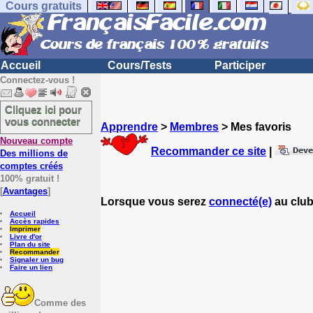
Cours gratuits
Accueil
Cours/Tests
Participer
Connectez-vous !
Cliquez ici pour
vous connecter
Apprendre
>
Membres
> Mes favoris
Nouveau compte
Recommander ce site
|
Des millions de
comptes créés
100% gratuit !
[
Avantages
]
Lorsque vous serez
connecté(e)
au club
Accueil
Accès rapides
Imprimer
Livre d'or
Plan du site
Recommander
Signaler un bug
Faire un lien
Comme des