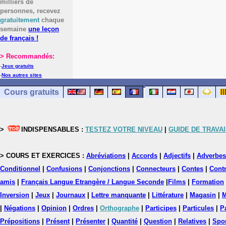
milliers de
personnes, recevez
gratuitement
chaque
semaine
une leçon
de français !
> Recommandés:
-
Jeux gratuits
-
Nos autres sites
Cours gratuits
>
INDISPENSABLES :
TESTEZ VOTRE NIVEAU
|
GUIDE DE TRAVAI
> COURS ET EXERCICES :
Abréviations
|
Accords
|
Adjectifs
|
Adverbes
Conditionnel
|
Confusions
|
Conjonctions
|
Connecteurs
|
Contes
|
Contr
amis
|
Français Langue Etrangère / Langue Seconde
|
Films
|
Formation
Inversion
|
Jeux
|
Journaux
|
Lettre manquante
|
Littérature
|
Magasin
|
M
|
Négations
|
Opinion
|
Ordres
|
Orthographe
|
Participes
|
Particules
|
P
Prépositions
|
Présent
|
Présenter
|
Quantité
|
Question
|
Relatives
|
Spo