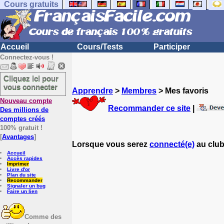
Cours gratuits
Accueil
Cours/Tests
Participer
Connectez-vous !
Cliquez ici pour
vous connecter
Apprendre
>
Membres
> Mes favoris
Nouveau compte
Recommander ce site
|
Des millions de
comptes créés
100% gratuit !
[
Avantages
]
Lorsque vous serez
connecté(e)
au club
Accueil
Accès rapides
Imprimer
Livre d'or
Plan du site
Recommander
Signaler un bug
Faire un lien
Comme des