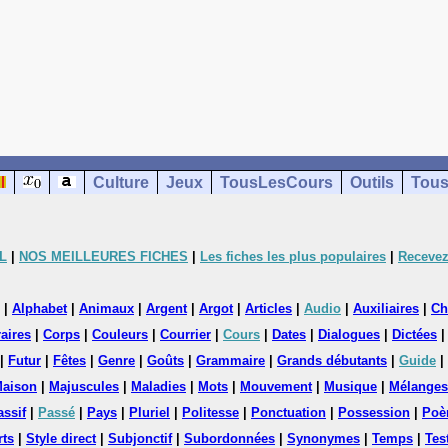
Culture
Jeux
TousLesCours
Outils
Tous
L
|
NOS MEILLEURES FICHES
|
Les fiches les plus populaires
|
Recevez
|
Alphabet
|
Animaux
|
Argent
|
Argot
|
Articles
|
Audio
|
Auxiliaires
|
Ch
aires
|
Corps
|
Couleurs
|
Courrier
|
Cours
|
Dates
|
Dialogues
|
Dictées
|
Futur
|
Fêtes
|
Genre
|
Goûts
|
Grammaire
|
Grands débutants
|
Guide
|
aison
|
Majuscules
|
Maladies
|
Mots
|
Mouvement
|
Musique
|
Mélanges
assif
|
Passé
|
Pays
|
Pluriel
|
Politesse
|
Ponctuation
|
Possession
|
Poè
rts
|
Style direct
|
Subjonctif
|
Subordonnées
|
Synonymes
|
Temps
|
Tes