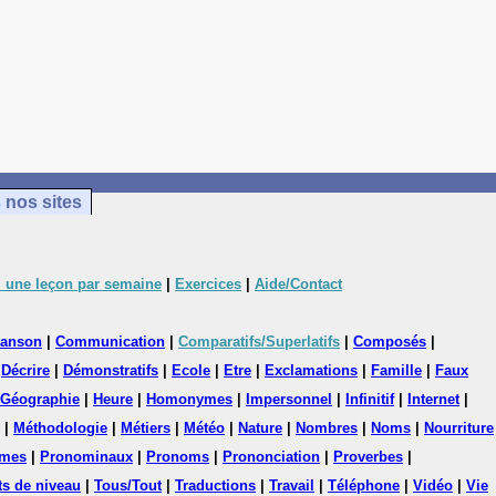
 nos sites
 une leçon par semaine
|
Exercices
|
Aide/Contact
anson
|
Communication
|
Comparatifs/Superlatifs
|
Composés
|
|
Décrire
|
Démonstratifs
|
Ecole
|
Etre
|
Exclamations
|
Famille
|
Faux
Géographie
|
Heure
|
Homonymes
|
Impersonnel
|
Infinitif
|
Internet
|
|
Méthodologie
|
Métiers
|
Météo
|
Nature
|
Nombres
|
Noms
|
Nourriture
mes
|
Pronominaux
|
Pronoms
|
Prononciation
|
Proverbes
|
ts de niveau
|
Tous/Tout
|
Traductions
|
Travail
|
Téléphone
|
Vidéo
|
Vie