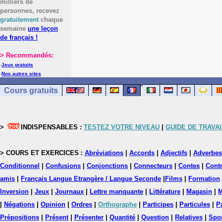
milliers de
personnes, recevez
gratuitement
chaque
semaine
une leçon
de français !
> Recommandés:
-
Jeux gratuits
-
Nos autres sites
Cours gratuits
>
INDISPENSABLES :
TESTEZ VOTRE NIVEAU
|
GUIDE DE TRAVAI
> COURS ET EXERCICES :
Abréviations
|
Accords
|
Adjectifs
|
Adverbes
Conditionnel
|
Confusions
|
Conjonctions
|
Connecteurs
|
Contes
|
Contr
amis
|
Français Langue Etrangère / Langue Seconde
|
Films
|
Formation
Inversion
|
Jeux
|
Journaux
|
Lettre manquante
|
Littérature
|
Magasin
|
M
|
Négations
|
Opinion
|
Ordres
|
Orthographe
|
Participes
|
Particules
|
P
Prépositions
|
Présent
|
Présenter
|
Quantité
|
Question
|
Relatives
|
Spo