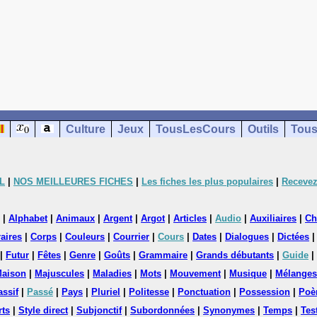
Culture
Jeux
TousLesCours
Outils
Tous
L
|
NOS MEILLEURES FICHES
|
Les fiches les plus populaires
|
Recevez
|
Alphabet
|
Animaux
|
Argent
|
Argot
|
Articles
|
Audio
|
Auxiliaires
|
Ch
aires
|
Corps
|
Couleurs
|
Courrier
|
Cours
|
Dates
|
Dialogues
|
Dictées
|
Futur
|
Fêtes
|
Genre
|
Goûts
|
Grammaire
|
Grands débutants
|
Guide
|
aison
|
Majuscules
|
Maladies
|
Mots
|
Mouvement
|
Musique
|
Mélanges
assif
|
Passé
|
Pays
|
Pluriel
|
Politesse
|
Ponctuation
|
Possession
|
Poè
rts
|
Style direct
|
Subjonctif
|
Subordonnées
|
Synonymes
|
Temps
|
Tes