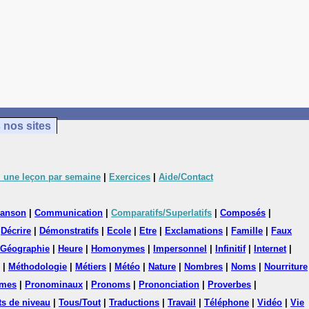
 nos sites
 une leçon par semaine
|
Exercices
|
Aide/Contact
anson
|
Communication
|
Comparatifs/Superlatifs
|
Composés
|
|
Décrire
|
Démonstratifs
|
Ecole
|
Etre
|
Exclamations
|
Famille
|
Faux
Géographie
|
Heure
|
Homonymes
|
Impersonnel
|
Infinitif
|
Internet
|
|
Méthodologie
|
Métiers
|
Météo
|
Nature
|
Nombres
|
Noms
|
Nourriture
mes
|
Pronominaux
|
Pronoms
|
Prononciation
|
Proverbes
|
ts de niveau
|
Tous/Tout
|
Traductions
|
Travail
|
Téléphone
|
Vidéo
|
Vie