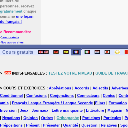
milliers de
personnes, recevez
gratuitement
chaque
semaine
une leçon
de français !
> Recommandés:
-
Jeux gratuits
-
Nos autres sites
Cours gratuits
>
INDISPENSABLES :
TESTEZ VOTRE NIVEAU
|
GUIDE DE TRAVAI
> COURS ET EXERCICES :
Abréviations
|
Accords
|
Adjectifs
|
Adverbes
Conditionnel
|
Confusions
|
Conjonctions
|
Connecteurs
|
Contes
|
Contr
amis
|
Français Langue Etrangère / Langue Seconde
|
Films
|
Formation
Inversion
|
Jeux
|
Journaux
|
Lettre manquante
|
Littérature
|
Magasin
|
M
|
Négations
|
Opinion
|
Ordres
|
Orthographe
|
Participes
|
Particules
|
P
Prépositions
|
Présent
|
Présenter
|
Quantité
|
Question
|
Relatives
|
Spo