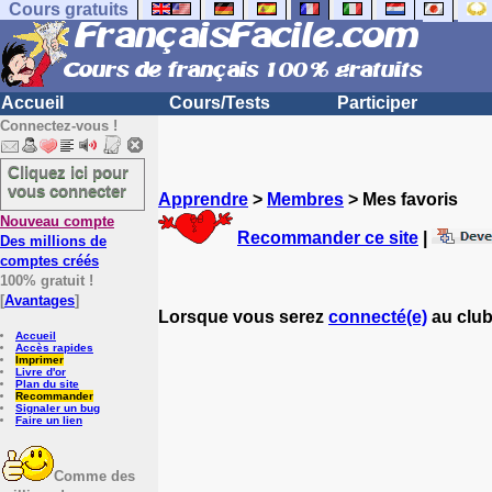
Cours gratuits
Accueil
Cours/Tests
Participer
Connectez-vous !
Cliquez ici pour
vous connecter
Apprendre
>
Membres
> Mes favoris
Nouveau compte
Recommander ce site
|
Des millions de
comptes créés
100% gratuit !
[
Avantages
]
Lorsque vous serez
connecté(e)
au club
Accueil
Accès rapides
Imprimer
Livre d'or
Plan du site
Recommander
Signaler un bug
Faire un lien
Comme des