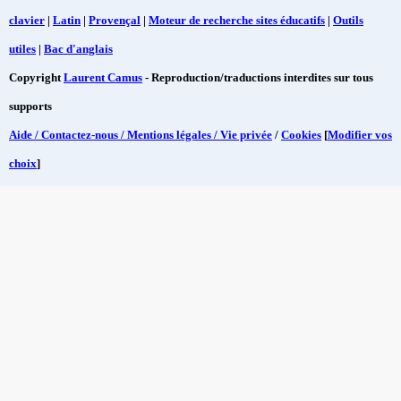
clavier
|
Latin
|
Provençal
|
Moteur de recherche sites éducatifs
|
Outils
utiles
|
Bac d'anglais
Copyright
Laurent Camus
- Reproduction/traductions interdites sur tous
supports
Aide / Contactez-nous / Mentions légales / Vie privée
/
Cookies
[
Modifier vos
choix
]