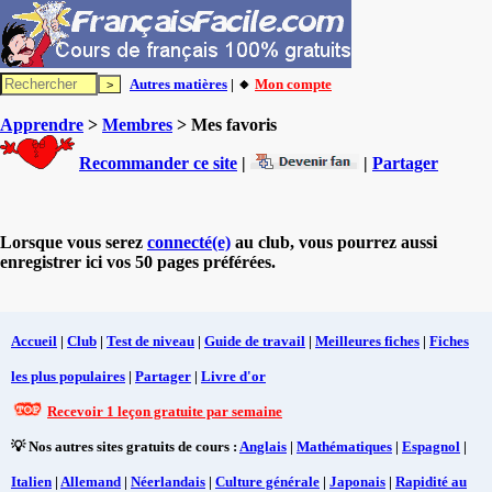
Autres matières
| 🔸
Mon compte
Apprendre
>
Membres
> Mes favoris
Recommander ce site
|
|
Partager
Lorsque vous serez
connecté(e)
au club, vous pourrez aussi
enregistrer ici vos 50 pages préférées.
Accueil
|
Club
|
Test de niveau
|
Guide de travail
|
Meilleures fiches
|
Fiches
les plus populaires
|
Partager
|
Livre d'or
Recevoir 1 leçon gratuite par semaine
💡 Nos autres sites gratuits de cours :
Anglais
|
Mathématiques
|
Espagnol
|
Italien
|
Allemand
|
Néerlandais
|
Culture générale
|
Japonais
|
Rapidité au