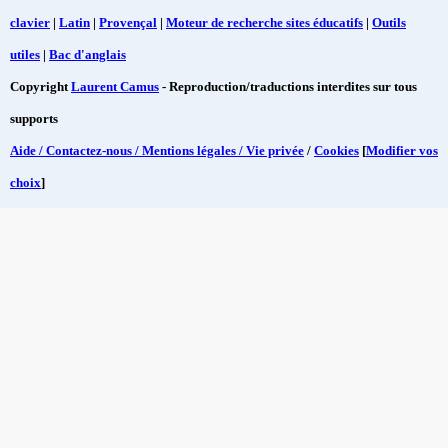
clavier
|
Latin
|
Provençal
|
Moteur de recherche sites éducatifs
|
Outils
utiles
|
Bac d'anglais
Copyright
Laurent Camus
- Reproduction/traductions interdites sur tous
supports
Aide / Contactez-nous / Mentions légales / Vie privée
/
Cookies
[
Modifier vos
choix
]