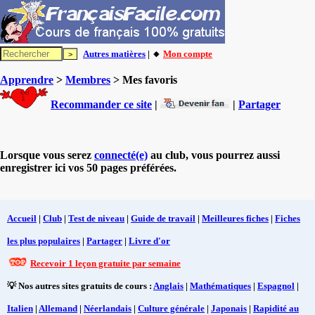
Autres matières
| 🔸
Mon compte
Apprendre
>
Membres
> Mes favoris
Recommander ce site
|
|
Partager
Lorsque vous serez
connecté(e)
au club, vous pourrez aussi
enregistrer ici vos 50 pages préférées.
Accueil
|
Club
|
Test de niveau
|
Guide de travail
|
Meilleures fiches
|
Fiches
les plus populaires
|
Partager
|
Livre d'or
Recevoir 1 leçon gratuite par semaine
💡 Nos autres sites gratuits de cours :
Anglais
|
Mathématiques
|
Espagnol
|
Italien
|
Allemand
|
Néerlandais
|
Culture générale
|
Japonais
|
Rapidité au