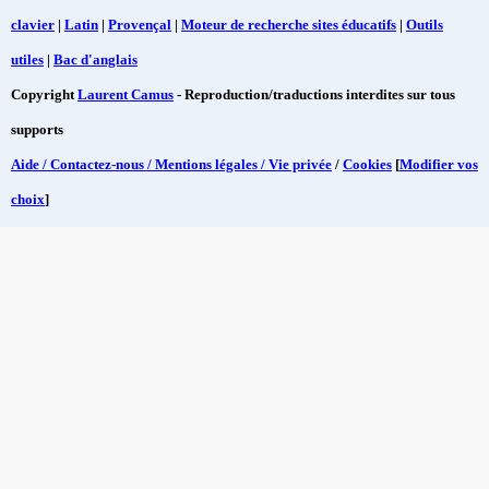
clavier
|
Latin
|
Provençal
|
Moteur de recherche sites éducatifs
|
Outils
utiles
|
Bac d'anglais
Copyright
Laurent Camus
- Reproduction/traductions interdites sur tous
supports
Aide / Contactez-nous / Mentions légales / Vie privée
/
Cookies
[
Modifier vos
choix
]