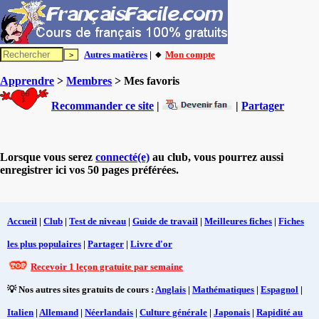
Autres matières
| 🔸
Mon compte
Apprendre
>
Membres
> Mes favoris
Recommander ce site
|
|
Partager
Lorsque vous serez
connecté(e)
au club, vous pourrez aussi
enregistrer ici vos 50 pages préférées.
Accueil
|
Club
|
Test de niveau
|
Guide de travail
|
Meilleures fiches
|
Fiches
les plus populaires
|
Partager
|
Livre d'or
Recevoir 1 leçon gratuite par semaine
💡 Nos autres sites gratuits de cours :
Anglais
|
Mathématiques
|
Espagnol
|
Italien
|
Allemand
|
Néerlandais
|
Culture générale
|
Japonais
|
Rapidité au