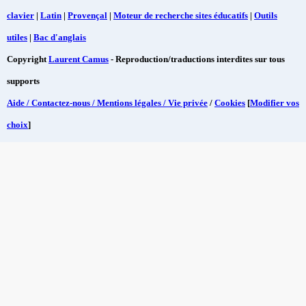
clavier
|
Latin
|
Provençal
|
Moteur de recherche sites éducatifs
|
Outils
utiles
|
Bac d'anglais
Copyright
Laurent Camus
- Reproduction/traductions interdites sur tous
supports
Aide / Contactez-nous / Mentions légales / Vie privée
/
Cookies
[
Modifier vos
choix
]