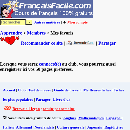
Autres matières
| 🔸
Mon compte
Apprendre
>
Membres
> Mes favoris
Recommander ce site
|
|
Partager
Lorsque vous serez
connecté(e)
au club, vous pourrez aussi
enregistrer ici vos 50 pages préférées.
Accueil
|
Club
|
Test de niveau
|
Guide de travail
|
Meilleures fiches
|
Fiches
les plus populaires
|
Partager
|
Livre d'or
Recevoir 1 leçon gratuite par semaine
💡 Nos autres sites gratuits de cours :
Anglais
|
Mathématiques
|
Espagnol
|
Italien
|
Allemand
|
Néerlandais
|
Culture générale
|
Japonais
|
Rapidité au