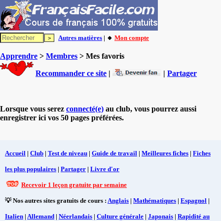
Autres matières
| 🔸
Mon compte
Apprendre
>
Membres
> Mes favoris
Recommander ce site
|
|
Partager
Lorsque vous serez
connecté(e)
au club, vous pourrez aussi
enregistrer ici vos 50 pages préférées.
Accueil
|
Club
|
Test de niveau
|
Guide de travail
|
Meilleures fiches
|
Fiches
les plus populaires
|
Partager
|
Livre d'or
Recevoir 1 leçon gratuite par semaine
💡 Nos autres sites gratuits de cours :
Anglais
|
Mathématiques
|
Espagnol
|
Italien
|
Allemand
|
Néerlandais
|
Culture générale
|
Japonais
|
Rapidité au