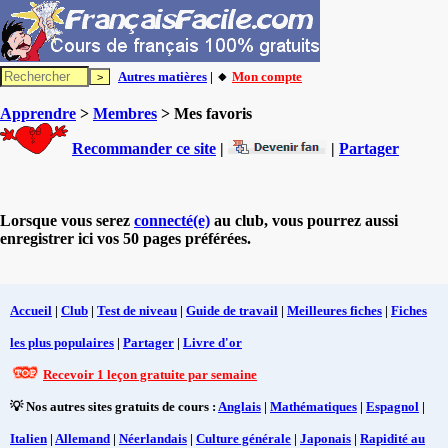
Autres matières
| 🔸
Mon compte
Apprendre
>
Membres
> Mes favoris
Recommander ce site
|
|
Partager
Lorsque vous serez
connecté(e)
au club, vous pourrez aussi
enregistrer ici vos 50 pages préférées.
Accueil
|
Club
|
Test de niveau
|
Guide de travail
|
Meilleures fiches
|
Fiches
les plus populaires
|
Partager
|
Livre d'or
Recevoir 1 leçon gratuite par semaine
💡 Nos autres sites gratuits de cours :
Anglais
|
Mathématiques
|
Espagnol
|
Italien
|
Allemand
|
Néerlandais
|
Culture générale
|
Japonais
|
Rapidité au