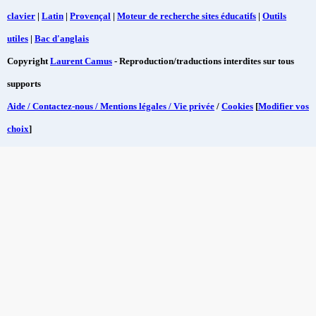
clavier
|
Latin
|
Provençal
|
Moteur de recherche sites éducatifs
|
Outils
utiles
|
Bac d'anglais
Copyright
Laurent Camus
- Reproduction/traductions interdites sur tous
supports
Aide / Contactez-nous / Mentions légales / Vie privée
/
Cookies
[
Modifier vos
choix
]