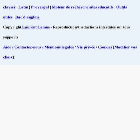
clavier
|
Latin
|
Provençal
|
Moteur de recherche sites éducatifs
|
Outils
utiles
|
Bac d'anglais
Copyright
Laurent Camus
- Reproduction/traductions interdites sur tous
supports
Aide / Contactez-nous / Mentions légales / Vie privée
/
Cookies
[
Modifier vos
choix
]