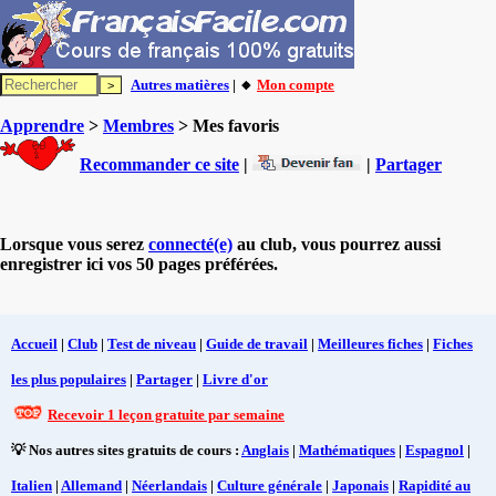
Autres matières
| 🔸
Mon compte
Apprendre
>
Membres
> Mes favoris
Recommander ce site
|
|
Partager
Lorsque vous serez
connecté(e)
au club, vous pourrez aussi
enregistrer ici vos 50 pages préférées.
Accueil
|
Club
|
Test de niveau
|
Guide de travail
|
Meilleures fiches
|
Fiches
les plus populaires
|
Partager
|
Livre d'or
Recevoir 1 leçon gratuite par semaine
💡 Nos autres sites gratuits de cours :
Anglais
|
Mathématiques
|
Espagnol
|
Italien
|
Allemand
|
Néerlandais
|
Culture générale
|
Japonais
|
Rapidité au