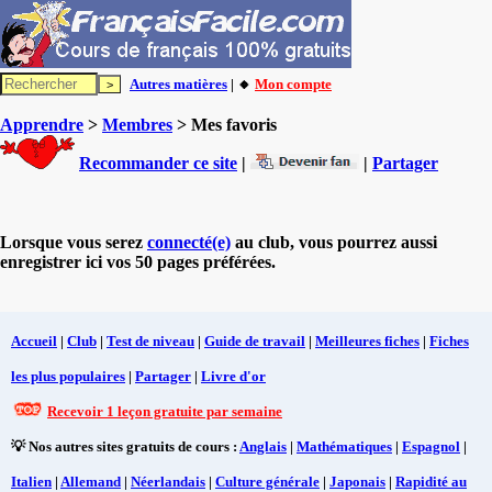
Autres matières
| 🔸
Mon compte
Apprendre
>
Membres
> Mes favoris
Recommander ce site
|
|
Partager
Lorsque vous serez
connecté(e)
au club, vous pourrez aussi
enregistrer ici vos 50 pages préférées.
Accueil
|
Club
|
Test de niveau
|
Guide de travail
|
Meilleures fiches
|
Fiches
les plus populaires
|
Partager
|
Livre d'or
Recevoir 1 leçon gratuite par semaine
💡 Nos autres sites gratuits de cours :
Anglais
|
Mathématiques
|
Espagnol
|
Italien
|
Allemand
|
Néerlandais
|
Culture générale
|
Japonais
|
Rapidité au