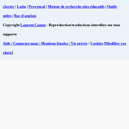
clavier
|
Latin
|
Provençal
|
Moteur de recherche sites éducatifs
|
Outils
utiles
|
Bac d'anglais
Copyright
Laurent Camus
- Reproduction/traductions interdites sur tous
supports
Aide / Contactez-nous / Mentions légales / Vie privée
/
Cookies
[
Modifier vos
choix
]