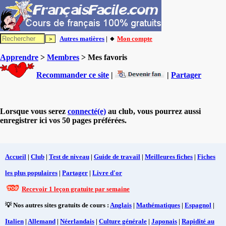
Autres matières
| 🔸
Mon compte
Apprendre
>
Membres
> Mes favoris
Recommander ce site
|
|
Partager
Lorsque vous serez
connecté(e)
au club, vous pourrez aussi
enregistrer ici vos 50 pages préférées.
Accueil
|
Club
|
Test de niveau
|
Guide de travail
|
Meilleures fiches
|
Fiches
les plus populaires
|
Partager
|
Livre d'or
Recevoir 1 leçon gratuite par semaine
💡 Nos autres sites gratuits de cours :
Anglais
|
Mathématiques
|
Espagnol
|
Italien
|
Allemand
|
Néerlandais
|
Culture générale
|
Japonais
|
Rapidité au