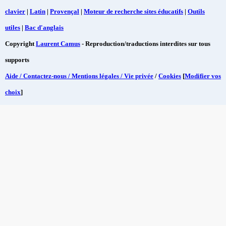
clavier
|
Latin
|
Provençal
|
Moteur de recherche sites éducatifs
|
Outils
utiles
|
Bac d'anglais
Copyright
Laurent Camus
- Reproduction/traductions interdites sur tous
supports
Aide / Contactez-nous / Mentions légales / Vie privée
/
Cookies
[
Modifier vos
choix
]