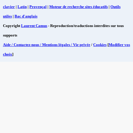
clavier
|
Latin
|
Provençal
|
Moteur de recherche sites éducatifs
|
Outils
utiles
|
Bac d'anglais
Copyright
Laurent Camus
- Reproduction/traductions interdites sur tous
supports
Aide / Contactez-nous / Mentions légales / Vie privée
/
Cookies
[
Modifier vos
choix
]