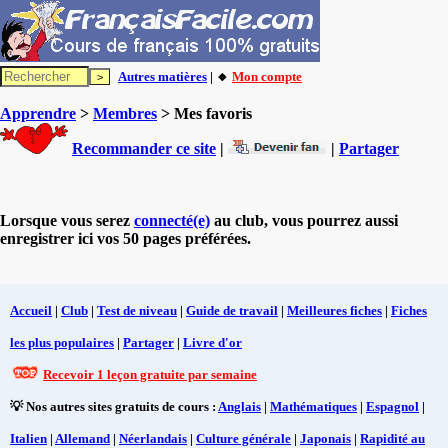
Autres matières
| 🔸
Mon compte
Apprendre
>
Membres
> Mes favoris
Recommander ce site
|
|
Partager
Lorsque vous serez
connecté(e)
au club, vous pourrez aussi
enregistrer ici vos 50 pages préférées.
Accueil
|
Club
|
Test de niveau
|
Guide de travail
|
Meilleures fiches
|
Fiches
les plus populaires
|
Partager
|
Livre d'or
Recevoir 1 leçon gratuite par semaine
💡 Nos autres sites gratuits de cours :
Anglais
|
Mathématiques
|
Espagnol
|
Italien
|
Allemand
|
Néerlandais
|
Culture générale
|
Japonais
|
Rapidité au