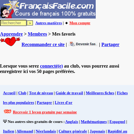
Autres matières
| 🔸
Mon compte
Apprendre
>
Membres
> Mes favoris
Recommander ce site
|
|
Partager
Lorsque vous serez
connecté(e)
au club, vous pourrez aussi
enregistrer ici vos 50 pages préférées.
Accueil
|
Club
|
Test de niveau
|
Guide de travail
|
Meilleures fiches
|
Fiches
les plus populaires
|
Partager
|
Livre d'or
Recevoir 1 leçon gratuite par semaine
💡 Nos autres sites gratuits de cours :
Anglais
|
Mathématiques
|
Espagnol
|
Italien
|
Allemand
|
Néerlandais
|
Culture générale
|
Japonais
|
Rapidité au