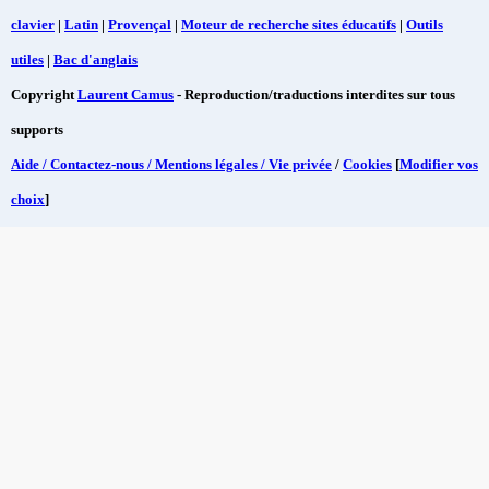
clavier
|
Latin
|
Provençal
|
Moteur de recherche sites éducatifs
|
Outils
utiles
|
Bac d'anglais
Copyright
Laurent Camus
- Reproduction/traductions interdites sur tous
supports
Aide / Contactez-nous / Mentions légales / Vie privée
/
Cookies
[
Modifier vos
choix
]