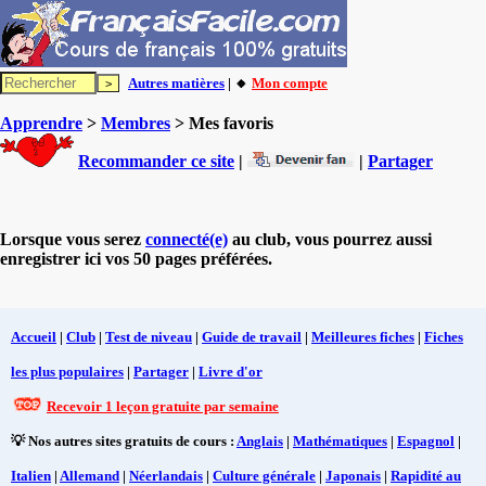
Autres matières
| 🔸
Mon compte
Apprendre
>
Membres
> Mes favoris
Recommander ce site
|
|
Partager
Lorsque vous serez
connecté(e)
au club, vous pourrez aussi
enregistrer ici vos 50 pages préférées.
Accueil
|
Club
|
Test de niveau
|
Guide de travail
|
Meilleures fiches
|
Fiches
les plus populaires
|
Partager
|
Livre d'or
Recevoir 1 leçon gratuite par semaine
💡 Nos autres sites gratuits de cours :
Anglais
|
Mathématiques
|
Espagnol
|
Italien
|
Allemand
|
Néerlandais
|
Culture générale
|
Japonais
|
Rapidité au