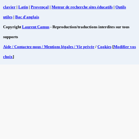
clavier
|
Latin
|
Provençal
|
Moteur de recherche sites éducatifs
|
Outils
utiles
|
Bac d'anglais
Copyright
Laurent Camus
- Reproduction/traductions interdites sur tous
supports
Aide / Contactez-nous / Mentions légales / Vie privée
/
Cookies
[
Modifier vos
choix
]