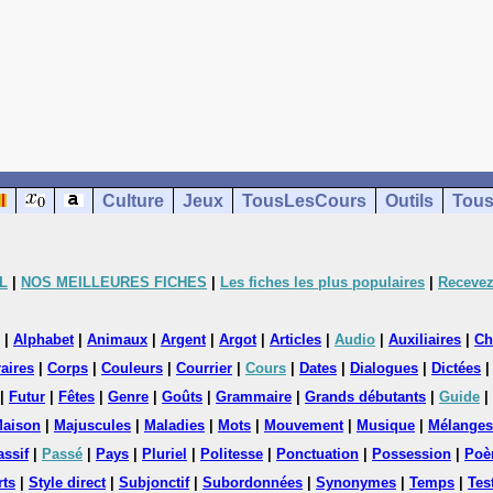
Culture
Jeux
TousLesCours
Outils
Tous
L
|
NOS MEILLEURES FICHES
|
Les fiches les plus populaires
|
Recevez
|
Alphabet
|
Animaux
|
Argent
|
Argot
|
Articles
|
Audio
|
Auxiliaires
|
Ch
aires
|
Corps
|
Couleurs
|
Courrier
|
Cours
|
Dates
|
Dialogues
|
Dictées
|
Futur
|
Fêtes
|
Genre
|
Goûts
|
Grammaire
|
Grands débutants
|
Guide
|
aison
|
Majuscules
|
Maladies
|
Mots
|
Mouvement
|
Musique
|
Mélanges
assif
|
Passé
|
Pays
|
Pluriel
|
Politesse
|
Ponctuation
|
Possession
|
Poè
rts
|
Style direct
|
Subjonctif
|
Subordonnées
|
Synonymes
|
Temps
|
Tes