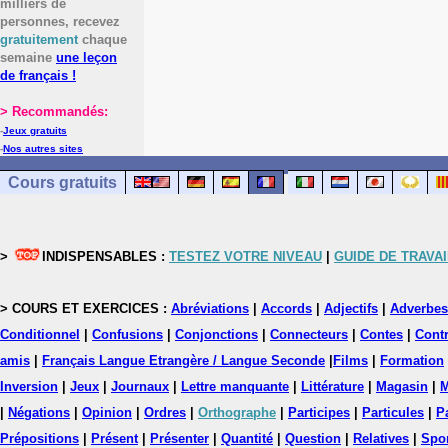
milliers de
personnes, recevez
gratuitement
chaque
semaine
une leçon
de français !
> Recommandés:
-
Jeux gratuits
-
Nos autres sites
Cours gratuits
>
INDISPENSABLES :
TESTEZ VOTRE NIVEAU
|
GUIDE DE TRAVAI
> COURS ET EXERCICES :
Abréviations
|
Accords
|
Adjectifs
|
Adverbes
Conditionnel
|
Confusions
|
Conjonctions
|
Connecteurs
|
Contes
|
Contr
amis
|
Français Langue Etrangère / Langue Seconde
|
Films
|
Formation
Inversion
|
Jeux
|
Journaux
|
Lettre manquante
|
Littérature
|
Magasin
|
M
|
Négations
|
Opinion
|
Ordres
|
Orthographe
|
Participes
|
Particules
|
P
Prépositions
|
Présent
|
Présenter
|
Quantité
|
Question
|
Relatives
|
Spo