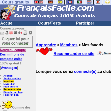
Cours gratuits
Accueil
Cours/Tests
Participer
Connectez-vous !
Cliquez ici pour
vous connecter
Apprendre
>
Membres
> Mes favoris
Nouveau compte
Recommander ce site
|
Des millions de
comptes créés
100% gratuit !
[
Avantages
]
Lorsque vous serez
connecté(e)
au club
Accueil
Accès rapides
Imprimer
Livre d'or
Plan du site
Recommander
Signaler un bug
Faire un lien
Comme des