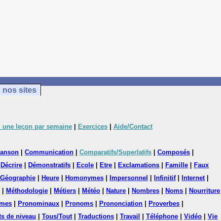
 nos sites
 une leçon par semaine
|
Exercices
|
Aide/Contact
anson
|
Communication
|
Comparatifs/Superlatifs
|
Composés
|
|
Décrire
|
Démonstratifs
|
Ecole
|
Etre
|
Exclamations
|
Famille
|
Faux
Géographie
|
Heure
|
Homonymes
|
Impersonnel
|
Infinitif
|
Internet
|
|
Méthodologie
|
Métiers
|
Météo
|
Nature
|
Nombres
|
Noms
|
Nourriture
mes
|
Pronominaux
|
Pronoms
|
Prononciation
|
Proverbes
|
ts de niveau
|
Tous/Tout
|
Traductions
|
Travail
|
Téléphone
|
Vidéo
|
Vie