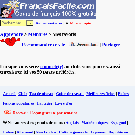
Autres matières
| 🔸
Mon compte
Apprendre
>
Membres
> Mes favoris
Recommander ce site
|
|
Partager
Lorsque vous serez
connecté(e)
au club, vous pourrez aussi
enregistrer ici vos 50 pages préférées.
Accueil
|
Club
|
Test de niveau
|
Guide de travail
|
Meilleures fiches
|
Fiches
les plus populaires
|
Partager
|
Livre d'or
Recevoir 1 leçon gratuite par semaine
💡 Nos autres sites gratuits de cours :
Anglais
|
Mathématiques
|
Espagnol
|
Italien
|
Allemand
|
Néerlandais
|
Culture générale
|
Japonais
|
Rapidité au