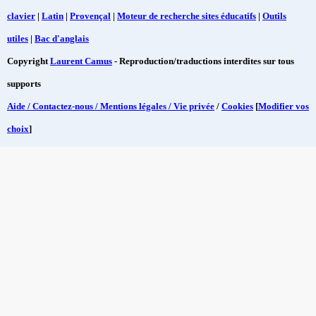
clavier
|
Latin
|
Provençal
|
Moteur de recherche sites éducatifs
|
Outils
utiles
|
Bac d'anglais
Copyright
Laurent Camus
- Reproduction/traductions interdites sur tous
supports
Aide / Contactez-nous / Mentions légales / Vie privée
/
Cookies
[
Modifier vos
choix
]