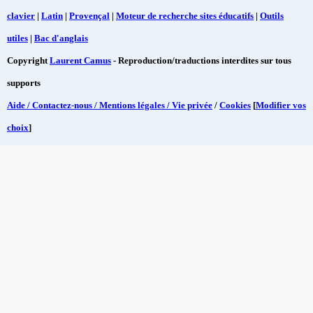
clavier
|
Latin
|
Provençal
|
Moteur de recherche sites éducatifs
|
Outils
utiles
|
Bac d'anglais
Copyright
Laurent Camus
- Reproduction/traductions interdites sur tous
supports
Aide / Contactez-nous / Mentions légales / Vie privée
/
Cookies
[
Modifier vos
choix
]