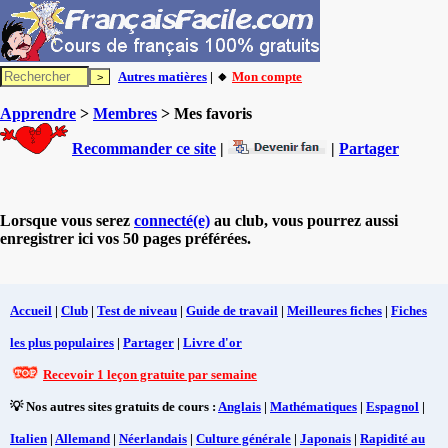
Autres matières
| 🔸
Mon compte
Apprendre
>
Membres
> Mes favoris
Recommander ce site
|
|
Partager
Lorsque vous serez
connecté(e)
au club, vous pourrez aussi
enregistrer ici vos 50 pages préférées.
Accueil
|
Club
|
Test de niveau
|
Guide de travail
|
Meilleures fiches
|
Fiches
les plus populaires
|
Partager
|
Livre d'or
Recevoir 1 leçon gratuite par semaine
💡 Nos autres sites gratuits de cours :
Anglais
|
Mathématiques
|
Espagnol
|
Italien
|
Allemand
|
Néerlandais
|
Culture générale
|
Japonais
|
Rapidité au