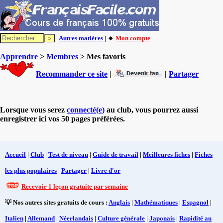
Autres matières
| 🔸
Mon compte
Apprendre
>
Membres
> Mes favoris
Recommander ce site
|
|
Partager
Lorsque vous serez
connecté(e)
au club, vous pourrez aussi
enregistrer ici vos 50 pages préférées.
Accueil
|
Club
|
Test de niveau
|
Guide de travail
|
Meilleures fiches
|
Fiches
les plus populaires
|
Partager
|
Livre d'or
Recevoir 1 leçon gratuite par semaine
💡 Nos autres sites gratuits de cours :
Anglais
|
Mathématiques
|
Espagnol
|
Italien
|
Allemand
|
Néerlandais
|
Culture générale
|
Japonais
|
Rapidité au