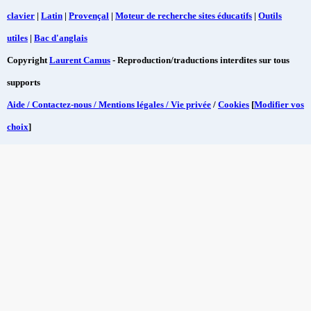
clavier
|
Latin
|
Provençal
|
Moteur de recherche sites éducatifs
|
Outils
utiles
|
Bac d'anglais
Copyright
Laurent Camus
- Reproduction/traductions interdites sur tous
supports
Aide / Contactez-nous / Mentions légales / Vie privée
/
Cookies
[
Modifier vos
choix
]