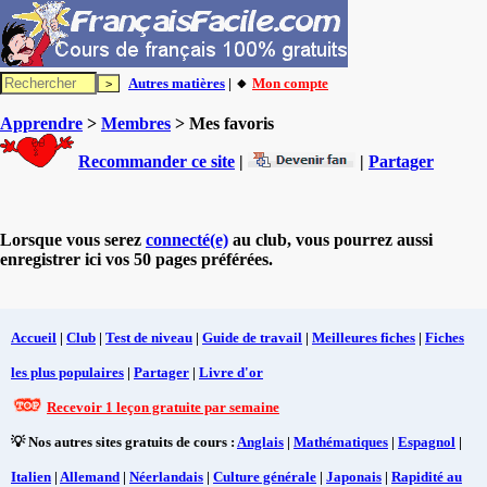
Autres matières
| 🔸
Mon compte
Apprendre
>
Membres
> Mes favoris
Recommander ce site
|
|
Partager
Lorsque vous serez
connecté(e)
au club, vous pourrez aussi
enregistrer ici vos 50 pages préférées.
Accueil
|
Club
|
Test de niveau
|
Guide de travail
|
Meilleures fiches
|
Fiches
les plus populaires
|
Partager
|
Livre d'or
Recevoir 1 leçon gratuite par semaine
💡 Nos autres sites gratuits de cours :
Anglais
|
Mathématiques
|
Espagnol
|
Italien
|
Allemand
|
Néerlandais
|
Culture générale
|
Japonais
|
Rapidité au