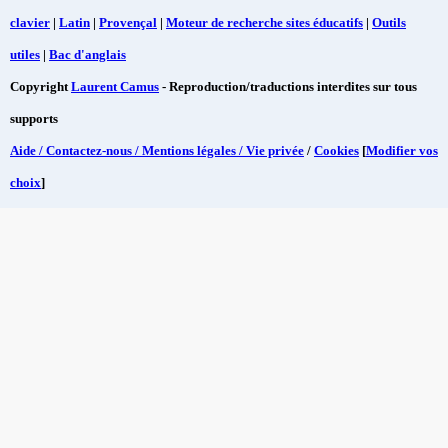
clavier
|
Latin
|
Provençal
|
Moteur de recherche sites éducatifs
|
Outils
utiles
|
Bac d'anglais
Copyright
Laurent Camus
- Reproduction/traductions interdites sur tous
supports
Aide / Contactez-nous / Mentions légales / Vie privée
/
Cookies
[
Modifier vos
choix
]