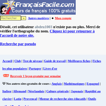
Autres matières
| 🔸
Mon compte
Désolé, cet utilisateur
abdeu1003
n'existe pas ou plus. Merci de
vérifier l'orthographe du nom.
Cliquez ici pour retourner à
l'accueil de notre site.
Recherche par pseudo
Accueil
|
Club
|
Test de niveau
|
Guide de travail
|
Meilleures fiches
|
Fiches
les plus populaires
|
Partager
|
Livre d'or
Recevoir 1 leçon gratuite par semaine
💡 Nos autres sites gratuits de cours :
Anglais
|
Mathématiques
|
Espagnol
|
Italien
|
Allemand
|
Néerlandais
|
Culture générale
|
Japonais
|
Rapidité au
clavier
|
Latin
|
Provençal
|
Moteur de recherche sites éducatifs
|
Outils