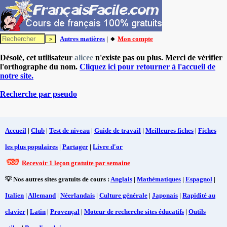
Autres matières
| 🔸
Mon compte
Désolé, cet utilisateur
alicee
n'existe pas ou plus. Merci de vérifier
l'orthographe du nom.
Cliquez ici pour retourner à l'accueil de
notre site.
Recherche par pseudo
Accueil
|
Club
|
Test de niveau
|
Guide de travail
|
Meilleures fiches
|
Fiches
les plus populaires
|
Partager
|
Livre d'or
Recevoir 1 leçon gratuite par semaine
💡 Nos autres sites gratuits de cours :
Anglais
|
Mathématiques
|
Espagnol
|
Italien
|
Allemand
|
Néerlandais
|
Culture générale
|
Japonais
|
Rapidité au
clavier
|
Latin
|
Provençal
|
Moteur de recherche sites éducatifs
|
Outils