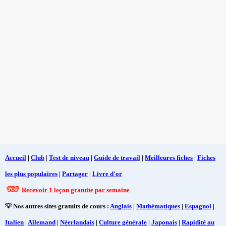
Accueil
|
Club
|
Test de niveau
|
Guide de travail
|
Meilleures fiches
|
Fiches
les plus populaires
|
Partager
|
Livre d'or
Recevoir 1 leçon gratuite par semaine
💡 Nos autres sites gratuits de cours :
Anglais
|
Mathématiques
|
Espagnol
|
Italien
|
Allemand
|
Néerlandais
|
Culture générale
|
Japonais
|
Rapidité au