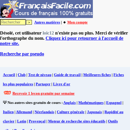
Autres matières
| 🔸
Mon compte
Désolé, cet utilisateur
loic12
n'existe pas ou plus. Merci de vérifier
l'orthographe du nom.
Cliquez ici pour retourner à l'accueil de
notre site.
Recherche par pseudo
Accueil
|
Club
|
Test de niveau
|
Guide de travail
|
Meilleures fiches
|
Fiches
les plus populaires
|
Partager
|
Livre d'or
Recevoir 1 leçon gratuite par semaine
💡 Nos autres sites gratuits de cours :
Anglais
|
Mathématiques
|
Espagnol
|
Italien
|
Allemand
|
Néerlandais
|
Culture générale
|
Japonais
|
Rapidité au
clavier
|
Latin
|
Provençal
|
Moteur de recherche sites éducatifs
|
Outils