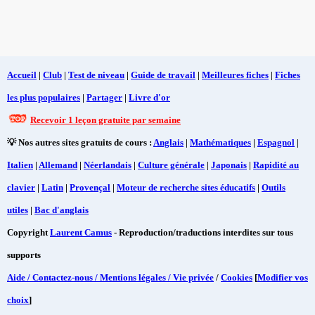
Accueil
|
Club
|
Test de niveau
|
Guide de travail
|
Meilleures fiches
|
Fiches
les plus populaires
|
Partager
|
Livre d'or
Recevoir 1 leçon gratuite par semaine
💡 Nos autres sites gratuits de cours :
Anglais
|
Mathématiques
|
Espagnol
|
Italien
|
Allemand
|
Néerlandais
|
Culture générale
|
Japonais
|
Rapidité au
clavier
|
Latin
|
Provençal
|
Moteur de recherche sites éducatifs
|
Outils
utiles
|
Bac d'anglais
Copyright
Laurent Camus
- Reproduction/traductions interdites sur tous
supports
Aide / Contactez-nous / Mentions légales / Vie privée
/
Cookies
[
Modifier vos
choix
]