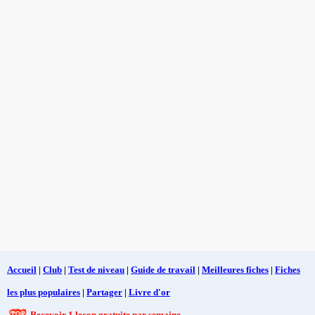
Accueil
|
Club
|
Test de niveau
|
Guide de travail
|
Meilleures fiches
|
Fiches
les plus populaires
|
Partager
|
Livre d'or
Recevoir 1 leçon gratuite par semaine