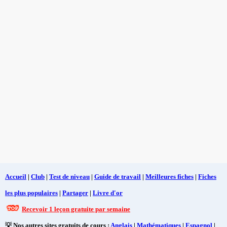
Accueil
|
Club
|
Test de niveau
|
Guide de travail
|
Meilleures fiches
|
Fiches
les plus populaires
|
Partager
|
Livre d'or
Recevoir 1 leçon gratuite par semaine
💡 Nos autres sites gratuits de cours :
Anglais
|
Mathématiques
|
Espagnol
|