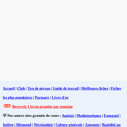
Accueil
|
Club
|
Test de niveau
|
Guide de travail
|
Meilleures fiches
|
Fiches
les plus populaires
|
Partager
|
Livre d'or
Recevoir 1 leçon gratuite par semaine
💡 Nos autres sites gratuits de cours :
Anglais
|
Mathématiques
|
Espagnol
|
Italien
|
Allemand
|
Néerlandais
|
Culture générale
|
Japonais
|
Rapidité au