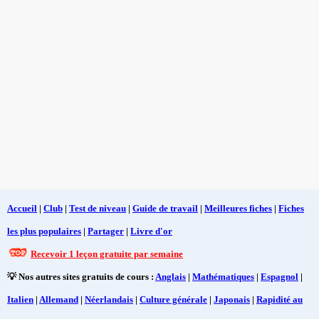
Accueil
|
Club
|
Test de niveau
|
Guide de travail
|
Meilleures fiches
|
Fiches
les plus populaires
|
Partager
|
Livre d'or
Recevoir 1 leçon gratuite par semaine
💡 Nos autres sites gratuits de cours :
Anglais
|
Mathématiques
|
Espagnol
|
Italien
|
Allemand
|
Néerlandais
|
Culture générale
|
Japonais
|
Rapidité au