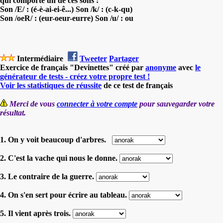
qui comporte un de ces sons :
Son /E/ : (é-è-ai-ei-ê...) Son /k/ : (c-k-qu)
Son /oeR/ : (eur-oeur-eurre) Son /u/ : ou
Intermédiaire
Tweeter
Partager
Exercice de français "Devinettes" créé par
anonyme
avec
le
générateur de tests - créez votre propre test !
Voir les statistiques de réussite
de ce test de français
Merci de vous
connecter à votre compte
pour sauvegarder votre
résultat.
1. On y voit beaucoup d'arbres.
2. C'est la vache qui nous le donne.
3. Le contraire de la guerre.
4. On s'en sert pour écrire au tableau.
5. Il vient après trois.