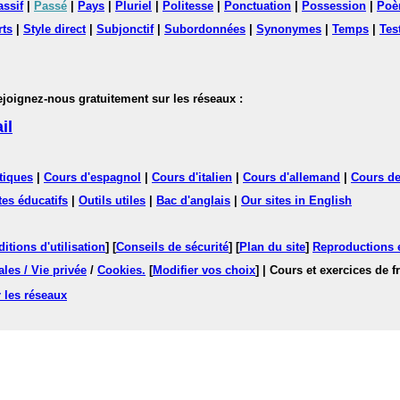
assif
|
Passé
|
Pays
|
Pluriel
|
Politesse
|
Ponctuation
|
Possession
|
Poè
rts
|
Style direct
|
Subjonctif
|
Subordonnées
|
Synonymes
|
Temps
|
Tes
nez-nous gratuitement sur les réseaux :
il
tiques
|
Cours d'espagnol
|
Cours d'italien
|
Cours d'allemand
|
Cours de
tes éducatifs
|
Outils utiles
|
Bac d'anglais
|
Our sites in English
itions d'utilisation
] [
Conseils de sécurité
] [
Plan du site
]
Reproductions et
les / Vie privée
/
Cookies
.
[
Modifier vos choix
]
| Cours et exercices de 
 les réseaux