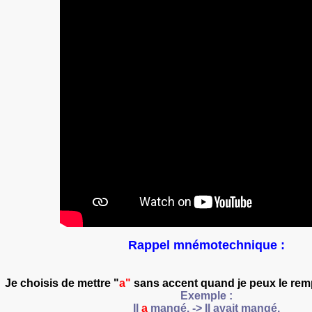
Rappel mnémotechnique :
Je choisis de mettre "
a"
sans accent
quand
je peux le rem
Exemple :
Il
a
mangé. -> Il
avait
mangé.