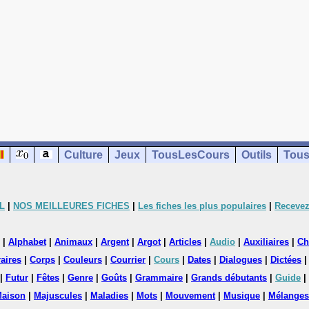
Culture
Jeux
TousLesCours
Outils
Tous
L
|
NOS MEILLEURES FICHES
|
Les fiches les plus populaires
|
Recevez
|
Alphabet
|
Animaux
|
Argent
|
Argot
|
Articles
|
Audio
|
Auxiliaires
|
Ch
aires
|
Corps
|
Couleurs
|
Courrier
|
Cours
|
Dates
|
Dialogues
|
Dictées
|
Futur
|
Fêtes
|
Genre
|
Goûts
|
Grammaire
|
Grands débutants
|
Guide
|
aison
|
Majuscules
|
Maladies
|
Mots
|
Mouvement
|
Musique
|
Mélanges