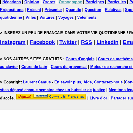
|
Négations
|
Opinion
|
Ordres
|
Orthographe
|
Participes
|
Particules
|
P
Prépositions
|
Présent
|
Présenter
|
Quantité
|
Question
|
Relatives
|
Spo
quotidienne
|
Villes
|
Voitures
|
Voyages
|
Vêtements
> INSEREZ UN PEU DE FRANÇAIS DANS VOTRE VIE QUOTIDIENNE ! Rejoig
Instagram
|
Facebook
|
Twitter
|
RSS
|
Linkedin
|
Ema
> NOS AUTRES SITES GRATUITS :
Cours d'anglais
|
Cours de mathéma
au clavier
|
Cours de latin
|
Cours de provencal
|
Moteur de recherche si
> Copyright
Laurent Camus
-
En savoir plus, Aide, Contactez-nous
[
Cond
sites déposé chaque semaine chez un huissier de justice
|
Mentions léga
d'accès.
|
Livre d'or
|
Partager sur