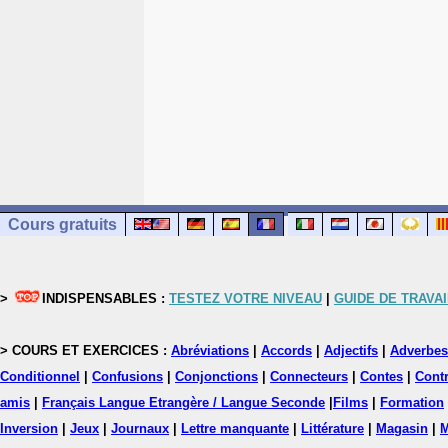
Cours gratuits
>
INDISPENSABLES :
TESTEZ VOTRE NIVEAU
|
GUIDE DE TRAVAI
> COURS ET EXERCICES :
Abréviations
|
Accords
|
Adjectifs
|
Adverbes
Conditionnel
|
Confusions
|
Conjonctions
|
Connecteurs
|
Contes
|
Contr
amis
|
Français Langue Etrangère / Langue Seconde
|
Films
|
Formation
Inversion
|
Jeux
|
Journaux
|
Lettre manquante
|
Littérature
|
Magasin
|
M