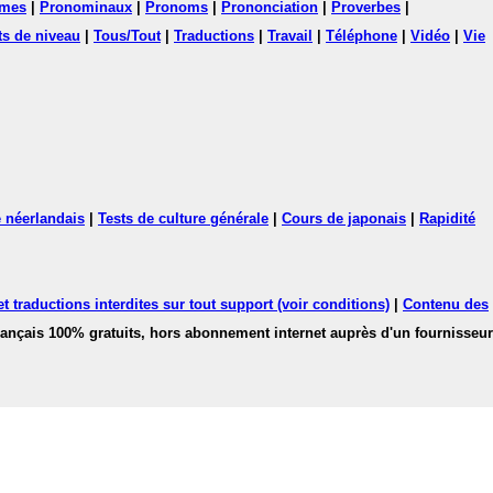
mes
|
Pronominaux
|
Pronoms
|
Prononciation
|
Proverbes
|
ts de niveau
|
Tous/Tout
|
Traductions
|
Travail
|
Téléphone
|
Vidéo
|
Vie
 néerlandais
|
Tests de culture générale
|
Cours de japonais
|
Rapidité
 traductions interdites sur tout support (voir conditions)
|
Contenu des
français 100% gratuits, hors abonnement internet auprès d'un fournisseur