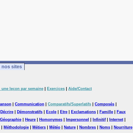
 nos sites
 une leçon par semaine
|
Exercices
|
Aide/Contact
anson
|
Communication
|
Comparatifs/Superlatifs
|
Composés
|
|
Décrire
|
Démonstratifs
|
Ecole
|
Etre
|
Exclamations
|
Famille
|
Faux
Géographie
|
Heure
|
Homonymes
|
Impersonnel
|
Infinitif
|
Internet
|
|
Méthodologie
|
Métiers
|
Météo
|
Nature
|
Nombres
|
Noms
|
Nourriture