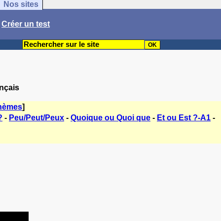
Nos sites
/
Créer un test
ançais
thèmes
]
?
-
Peu/Peut/Peux
-
Quoique ou Quoi que
-
Et ou Est ?-A1
-