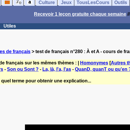
Culture
Jeux
TousLesCours
Outils
Recevoir 1 leçon gratuite chaque semaine
/
Utiles
es de français
> test de français n°280 : À et A - cours de fr
de français sur les mêmes thèmes : |
Homonymes
[
Autres 
rs
-
Son ou Sont ?
-
La, là, l'a, l'as
-
QuanD, quanT ou qu'en 
quel terme pour obtenir une explication...