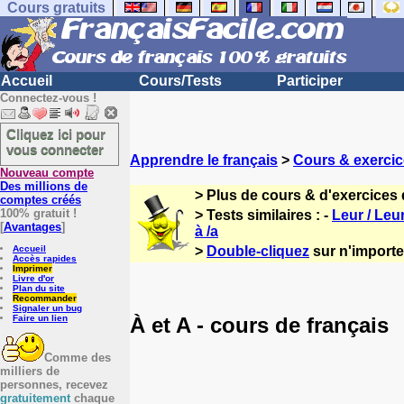
Cours gratuits
Accueil
Cours/Tests
Participer
Connectez-vous !
Cliquez ici pour
vous connecter
Apprendre le français
>
Cours & exercic
Nouveau compte
Des millions de
> Plus de cours & d'exercices 
comptes créés
100% gratuit !
> Tests similaires : -
Leur / Leu
[
Avantages
]
à /a
Accueil
>
Double-cliquez
sur n'importe 
Accès rapides
Imprimer
Livre d'or
Plan du site
Recommander
Signaler un bug
À et A - cours de français
Faire un lien
Comme des
milliers de
personnes, recevez
gratuitement
chaque