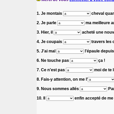
1. Je montais
cheval quand
2. Je parle
ma meilleure a
3. Hier, il
acheté une nouve
4. Je coupais
travers les
5. J'ai mal
l'épaule depuis
6. Ne touche pas
ça !
7. Ce n'est pas
moi de te l
8. Fais-y attention, on me l'
9. Nous sommes allés
Par
10. Il
enfin accepté de me