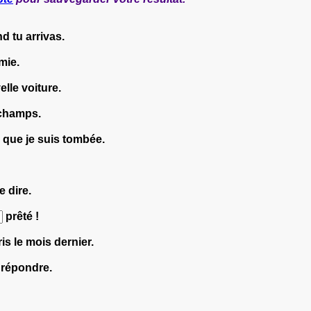
 tu arrivas.
mie.
lle voiture.
 champs.
 que je suis tombée.
e dire.
prêté !
is le mois dernier.
 répondre.