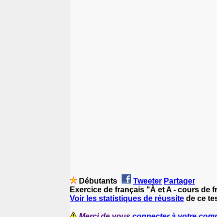
Débutants
Tweeter
Partager
Exercice de français "À et A - cours de 
Voir les statistiques de réussite
de ce tes
Merci de vous
connecter à votre com