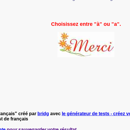
Choisissez entre "à" ou "a".
français" créé par
bridg
avec
le générateur de tests - créez v
t de français
pte
pour sauvegarder votre résultat.